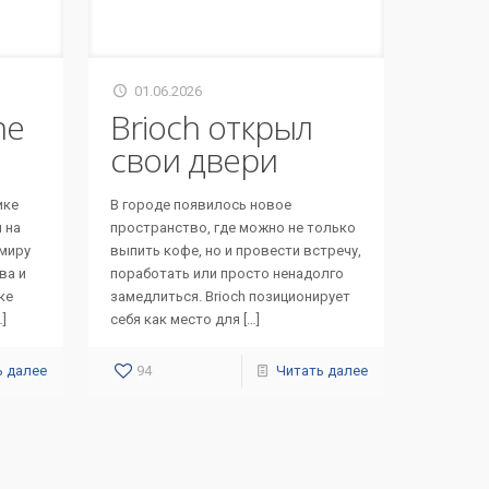
01.06.2026
ne
Brioch открыл
свои двери
ике
В городе появилось новое
я на
пространство, где можно не только
 миру
выпить кофе, но и провести встречу,
ва и
поработать или просто ненадолго
ке
замедлиться. Brioch позиционирует
…]
себя как место для
[…]
ь далее
94
Читать далее