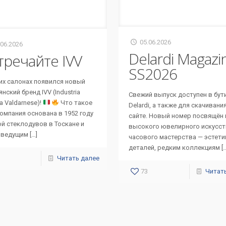
05.06.2026
.06.2026
Delardi Magazi
тречайте IVV
SS2026
их салонах появился новый
нский бренд IVV (Industria
Свежий выпуск доступен в бут
ia Valdarnese)!
Что такое
Delardi, а также для скачивани
Компания основана в 1952 году
сайте. Новый номер посвящён
ой стеклодувов в Тоскане и
высокого ювелирного искусст
 ведущим
[…]
часового мастерства — эстети
деталей, редким коллекциям
[
Читать далее
73
Читат