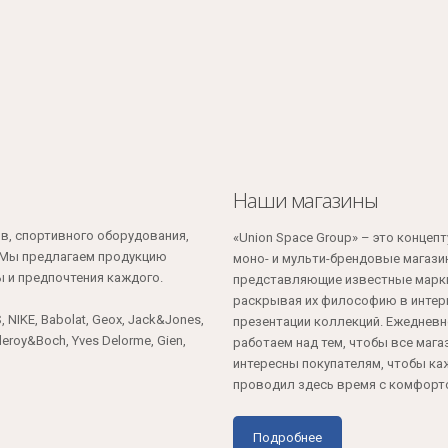
Наши магазины
в, спортивного оборудования,
«Union Space Group» – это концеп
. Мы предлагаем продукцию
моно- и мульти-брендовые магази
 и предпочтения каждого.
представляющие известные марк
раскрывая их философию в интерь
 NIKE, Babolat, Geox, Jack&Jones,
презентации коллекций. Ежеднев
illeroy&Boch, Yves Delorme, Gien,
работаем над тем, чтобы все маг
интересны покупателям, чтобы к
проводил здесь время с комфорт
Подробнее