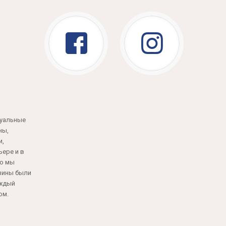
туальные
ны,
и,
ере и в
но мы
азины были
аждый
ом.